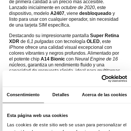
de primera calidad a un precio más accesible.
Lanzado inicialmente en
octubre de 2020
, este
dispositivo, modelo
A2407
, viene
desbloqueado
y
listo para usar con cualquier operador, sin necesidad
de una tarjeta SIM específica.
Destacando su impresionante pantalla
Super Retina
XDR
de
6,1 pulgadas
con tecnología
OLED
, este
iPhone ofrece una calidad visual excepcional con
colores vibrantes y negros profundos. Alimentado por
el potente chip
A14 Bionic
con
Neural Engine de 16
núcleos
, garantiza un rendimiento fluido y una
capacidad de respuesta rápida, ideal para multitareas
y aplicaciones exigentes.
Con capacidades de conectividad avanzadas,
incluyendo
5G
,
Gigabit LTE
y
wifi 802.11ax
con
MIMO
Consentimiento
Detalles
Acerca de las cookies
2x2
, así como tecnología inalámbrica
Bluetooth 5.0
y
NFC
con modo de lectura, el iPhone 12 Pro
reacondicionado te mantiene conectado en todo
Esta página web usa cookies
momento y en cualquier lugar.
Las cookies de este sitio web se usan para personalizar el
Su sistema de cámaras
Pro
de
12 Mpx
, que incluye