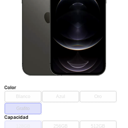
Color
Blanco
Azul
Oro
Grafito
Capacidad
128GB
256GB
512GB