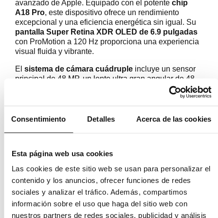
avanzado de Apple. Equipado con el potente
chip
A18 Pro
, este dispositivo ofrece un rendimiento
excepcional y una eficiencia energética sin igual. Su
pantalla Super Retina XDR OLED de 6.9 pulgadas
con ProMotion a 120 Hz proporciona una experiencia
visual fluida y vibrante.
El
sistema de cámara cuádruple
incluye un sensor
principal de 48 MP, un lente ultra gran angular de 48
MP, un teleobjetivo periscópico de 12 MP con zoom
óptico 5x y un sensor ToF, permitiendo capturar fotos y
videos con calidad profesional. Además, el iPhone 16
Pro soporta
grabación en 4K a 120 FPS
, ideal para
Consentimiento
Detalles
Acerca de las cookies
crear contenido cinematográfico.
Diseñado con
acabados en titanio
y protección
Esta página web usa cookies
Ceramic Shield, el iPhone 16 Pro Max es tan
resistente como elegante. Su
batería de larga
Las cookies de este sitio web se usan para personalizar el
duración
y soporte para carga rápida e inalámbrica
contenido y los anuncios, ofrecer funciones de redes
aseguran que siempre estés conectado. Con opciones
sociales y analizar el tráfico. Además, compartimos
de almacenamiento de hasta 1 TB, tendrás espacio de
sobra para todas tus aplicaciones, fotos y videos.
información sobre el uso que haga del sitio web con
nuestros partners de redes sociales, publicidad y análisis