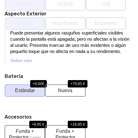
256GB
512GB
1TB
Aspecto Exterior
Bueno
Muy Bueno
Excelente
Puede presentar algunos rasguños superficiales visibles
cuando la pantalla está apagada, pero no afectan a la visión
al usarlo. Presenta marcas de uso más evidentes o algún
pequeño toque que no afecta en nada a su rendimiento.
Saber más
Batería
+0,00€
+79,95 €
Estándar
Nueva
Accesorios
+9,95 €
+19,95 €
Funda +
Funda +
Protector
Protector
Cristal