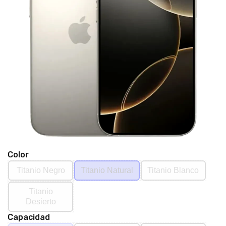
Color
Titanio Negro
Titanio Natural
Titanio Blanco
Titanio
Desierto
Capacidad