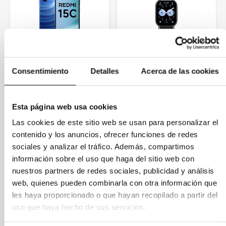
Consentimiento
Detalles
Acerca de las cookies
Redmi 15C
Xiaomi Redmi
4GB/128GB
Watch 5 Lite
Esta página web usa cookies
(Negro)
Las cookies de este sitio web se usan para personalizar el
contenido y los anuncios, ofrecer funciones de redes
Desde:
sociales y analizar el tráfico. Además, compartimos
129,00 €
139,00 €
60,00 €
información sobre el uso que haga del sitio web con
nuestros partners de redes sociales, publicidad y análisis
web, quienes pueden combinarla con otra información que
les haya proporcionado o que hayan recopilado a partir del
uso que haya hecho de sus servicios.