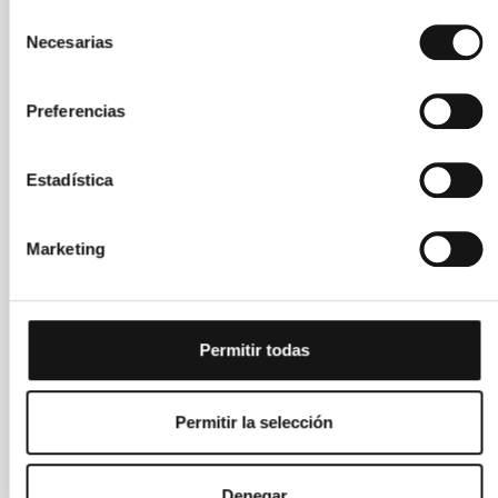
Selección
Necesarias
de
consentimiento
Preferencias
Estadística
Xiaomi Redmi
Xiaomi Redmi
Watch 5 Active
Watch 5 Active
Marketing
(Plata mate)
(Negro
medianoche)
45,00 €
Permitir todas
45,00 €
Permitir la selección
Denegar