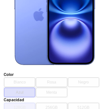
Color
Blanco
Rosa
Negro
Azul
Menta
Capacidad
128GB
256GB
512GB