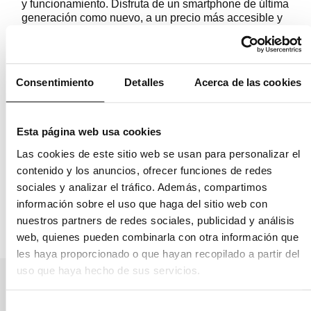
y funcionamiento. Disfruta de un smartphone de última
generación como nuevo, a un precio más accesible y
con las mejores condiciones del mercado.
Salud de batería al 100%
: Máximo rendimiento desde
el primer día.
Consentimiento
Detalles
Acerca de las cookies
2 años de garantía
: Compra con total seguridad y
confianza.
Todas las piezas originales
: Sin componentes
genéricos ni sustituciones.
Esta página web usa cookies
Reacondicionado con mimo
: Revisión profesional
para una segunda vida útil.
Las cookies de este sitio web se usan para personalizar el
contenido y los anuncios, ofrecer funciones de redes
Hazte con el
iPhone 16 reacondicionado
y disfruta
sociales y analizar el tráfico. Además, compartimos
de la tecnología Apple al mejor precio, con el respaldo
información sobre el uso que haga del sitio web con
de bemovil.es
nuestros partners de redes sociales, publicidad y análisis
web, quienes pueden combinarla con otra información que
les haya proporcionado o que hayan recopilado a partir del
uso que haya hecho de sus servicios.
Otros teléfonos que e pueden
interesar
Selección