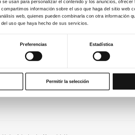
b se usan para personalizar el contenido y los anuncios, ofrecer
s, compartimos información sobre el uso que haga del sitio web 
Ayuda
Su
 análisis web, quienes pueden combinarla con otra información q
r del uso que haya hecho de sus servicios.
Formas de pago
Ins
nue
Garantía y devoluciones
Preferencias
Estadística
Atención al cliente
es
pri
Permitir la selección
Al s
reci