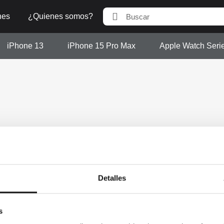
nes
¿Quienes somos?
iPhone 13
iPhone 15 Pro Max
Apple Watch Seri
s disponibles
imamente se añadirán más productos.
Detalles
s