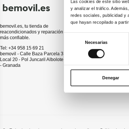
Las cookies de este sitio we
y analizar el tráfico. Ademá
Información
redes sociales, publicidad y
que hayan recopilado a parti
bemovil.es, tu tienda de
Sobre nosotros
reacondicionados y reparación
Selección
Bemovil Wallet
más confiable.
Necesarias
de
Servicio técnico
Tel: +34 958 15 69 21
consentimiento
bemovil - Calle Baza Parcela 3
Condiciones general
Local 20 - Pol Juncaril Albolote
- Granada
Política de cookies
Denegar