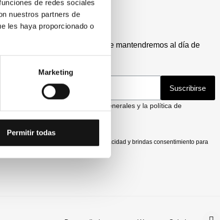
 funciones de redes sociales
con nuestros partners de
scribirse
ue les haya proporcionado o
críbete en nuestro newsletter y te mantendremos al día de
stras ofertas y novedades.
Marketing
Suscribirse
He leído y acepto las
condiciones generales
y la
política de
vacidad
.
Permitir todas
uscribirte aceptas nuestra política de privacidad y brindas consentimiento para
bir actualizaciones de la empresa.