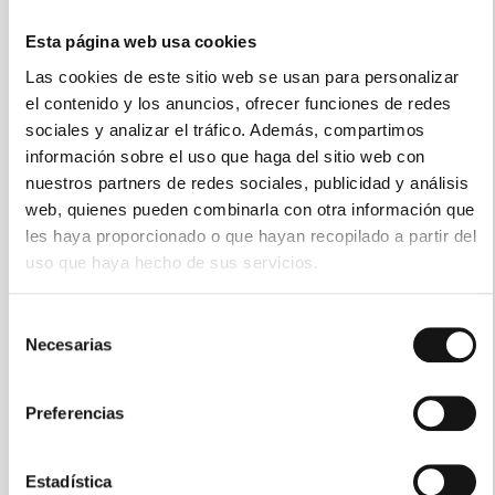
Esta página web usa cookies
Las cookies de este sitio web se usan para personalizar
el contenido y los anuncios, ofrecer funciones de redes
sociales y analizar el tráfico. Además, compartimos
información sobre el uso que haga del sitio web con
nuestros partners de redes sociales, publicidad y análisis
Xiaomi Redmi Note 15 Pro 5G 8GB/256GB
web, quienes pueden combinarla con otra información que
les haya proporcionado o que hayan recopilado a partir del
uso que haya hecho de sus servicios.
Array
Desde:
Selección
299,90 €
399,00 €
Necesarias
de
consentimiento
Preferencias
-80,00 €
Estadística