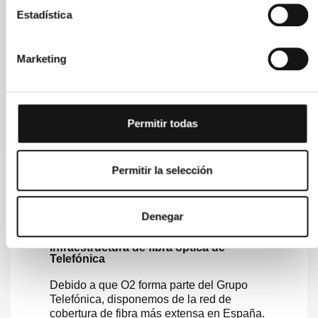
Estadística
Visitando nuestra tienda
Puedes consultar su ubicación en este enlace. Limitado a horario
de apertura.
Marketing
Enviándonos un WhatsApp
A nuestro teléfono +34 958 15 69 21. 365 días / 24h.
Permitir todas
Permitir la selección
¿Por qué contratar O2?
Denegar
Infraestructura de fibra óptica de
Telefónica
Debido a que O2 forma parte del Grupo
Telefónica, disponemos de la red de
cobertura de fibra más extensa en España.