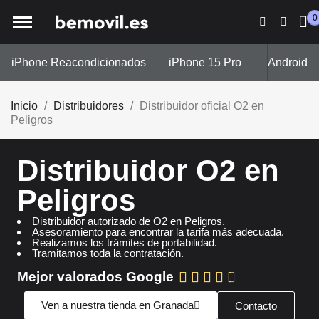
0
iPhone Reacondicionados
iPhone 15 Pro
iPhone 13
Android
Inicio
Distribuidores
Distribuidor oficial O2 en
Peligros
Distribuidor O2 en
Peligros
Distribuidor autorizado de O2 en Peligros.
Asesoramiento para encontrar la tarifa más adecuada.
Realizamos los trámites de portabilidad.
Tramitamos toda la contratación.
Mejor valorados Google





Ven a nuestra tienda en Granada
Contacto