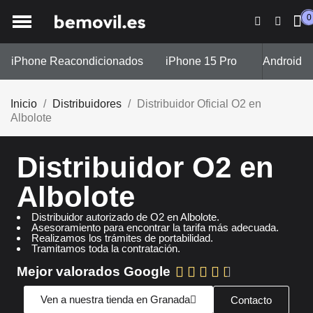
0
iPhone Reacondicionados
iPhone 15 Pro
iPhone 13
Android
Inicio
Distribuidores
Distribuidor Oficial O2 en
Albolote
Distribuidor O2 en
Albolote
Distribuidor autorizado de O2 en Albolote.
Asesoramiento para encontrar la tarifa más adecuada.
Realizamos los trámites de portabilidad.
Tramitamos toda la contratación.
Mejor valorados Google





Ven a nuestra tienda en Granada
Contacto