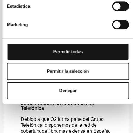
Estadística
Visitando nuestra tienda
Puedes consultar su ubicación en este enlace. Limitado a horario
de apertura.
Marketing
Enviándonos un WhatsApp
A nuestro teléfono +34 958 15 69 21. 365 días / 24h.
Permitir todas
Permitir la selección
¿Por qué contratar O2?
Denegar
Infraestructura de fibra óptica de
Telefónica
Debido a que O2 forma parte del Grupo
Telefónica, disponemos de la red de
cobertura de fibra más extensa en España.