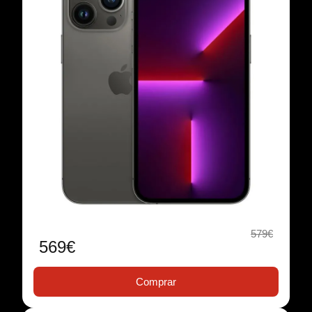
579€
569€
Comprar