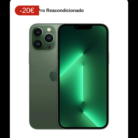
-20€
iPhone 13 Pro Reacondicionado