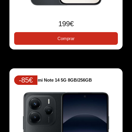
199€
Comprar
-85€
Xiaomi Redmi Note 14 5G 8GB/256GB