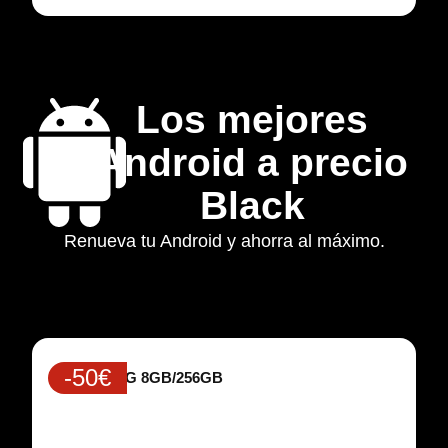
Los mejores
Android a precio
Black
Renueva tu Android y ahorra al máximo.
-50€
Redmi 15 5G 8GB/256GB