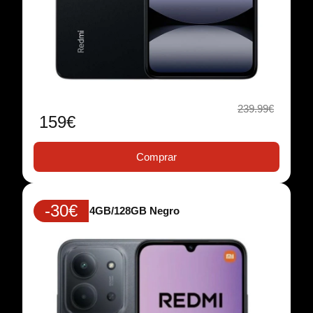
239.99€
159€
Comprar
-30€
Redmi 15C 4GB/128GB Negro