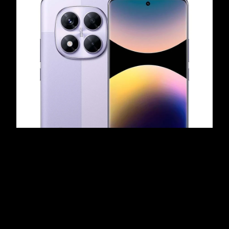
349€
259€