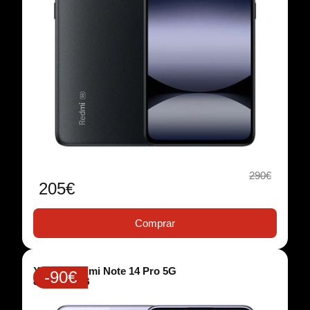
290€
205€
Comprar
Xiaomi Redmi Note 14 Pro 5G
-90€
8GB/256GB